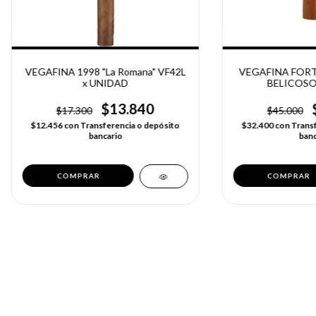
VEGAFINA 1998 "La Romana" VF42L
VEGAFINA FORT
x UNIDAD
BELICOSO
$13.840
$17.300
$45.000
$12.456
con
Transferencia o depósito
$32.400
con
Transf
bancario
banc