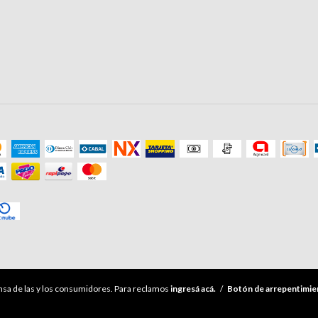
sa de las y los consumidores. Para reclamos
ingresá acá.
/
Botón de arrepentimie