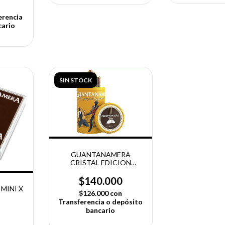
erencia
cario
SIN STOCK
GUANTANAMERA
CRISTAL EDICION
LIMITADA LATA X 20
$140.000
MINI X
$126.000
con
Transferencia o depósito
bancario
0