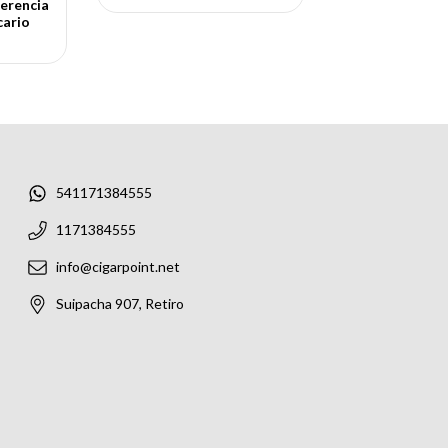
erencia
cario
541171384555
1171384555
info@cigarpoint.net
Suipacha 907, Retiro