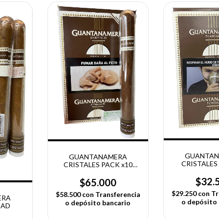
GUANTAN
GUANTANAMERA
CRISTALES
CRISTALES PACK x10
UNIDA
UNIDADES
$32.
$65.000
$29.250
con
Tr
$58.500
con
Transferencia
ERA
o depósito
o depósito bancario
DAD