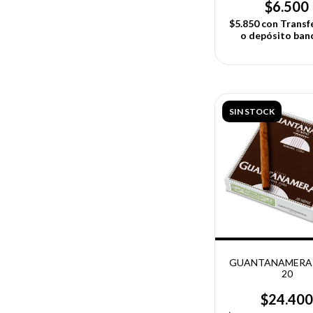
$6.500
$5.850
con
Transf
o depósito ban
SIN STOCK
GUANTANAMERA 
20
$24.40