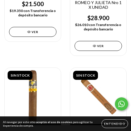
ROMEO Y JULIETA Nro 1
$21.500
X UNIDAD
$19.350
con
Transferencia o
depósito bancario
$28.900
$26.010
con
Transferencia o
depósito bancario
VER
VER
SIN STOCK
SIN STOCK
Al navegar por este sitio
aceptás el uso de cookies
para agilizar tu
ENTENDIDO
experiencia de compra.