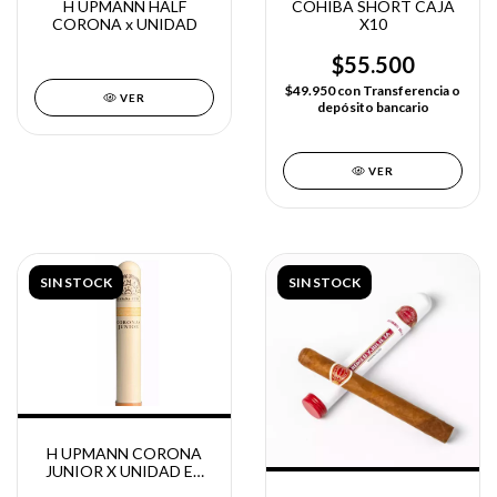
H UPMANN HALF
COHIBA SHORT CAJA
CORONA x UNIDAD
X10
$55.500
$49.950
con
Transferencia o
VER
depósito bancario
VER
SIN STOCK
SIN STOCK
H UPMANN CORONA
JUNIOR X UNIDAD EN
TUBO