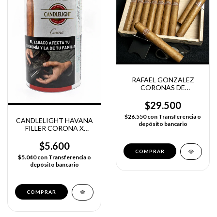
RAFAEL GONZALEZ
CORONAS DE
LONSDALES
$29.500
$26.550
con
Transferencia o
CANDLELIGHT HAVANA
depósito bancario
FILLER CORONA X
UNIDAD
$5.600
$5.040
con
Transferencia o
depósito bancario