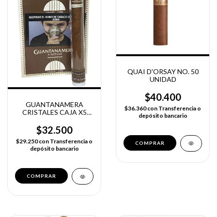
QUAI D'ORSAY NO. 50
UNIDAD
$40.400
GUANTANAMERA
$36.360
con
Transferencia o
CRISTALES CAJA X5
depósito bancario
UNIDADES
$32.500
$29.250
con
Transferencia o
depósito bancario