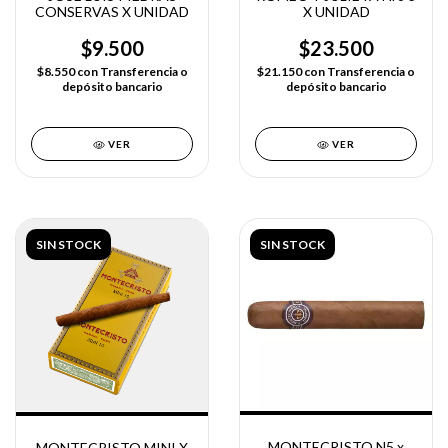
CONSERVAS X UNIDAD
X UNIDAD
$9.500
$23.500
$8.550
con
Transferencia o
$21.150
con
Transferencia o
depósito bancario
depósito bancario
VER
VER
SIN STOCK
SIN STOCK
MONTECRISTO N5 x
MONTECRISTO MINI X