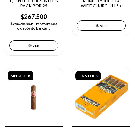
QUINTERO FAVORITOS
ROMEO Y JULIETA
PACK POR 25
WIDE CHURCHILLS x
UNIDADES
UNIDAD
$267.500
$240.750
con
Transferencia
VER
o depósito bancario
VER
SIN STOCK
SIN STOCK