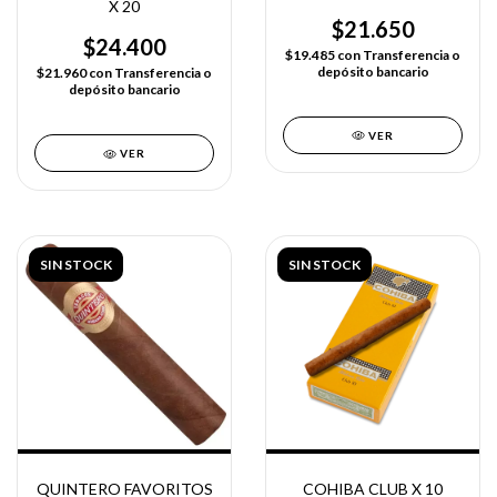
X 20
$21.650
$24.400
$19.485
con
Transferencia o
depósito bancario
$21.960
con
Transferencia o
depósito bancario
VER
VER
SIN STOCK
SIN STOCK
QUINTERO FAVORITOS
COHIBA CLUB X 10