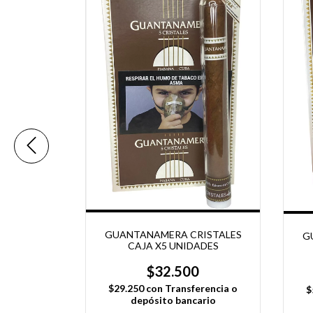
NI X 20
0
erencia o
ario
GUANTANAMERA CRISTALES
G
CAJA X5 UNIDADES
$32.500
$29.250
con
Transferencia o
$
depósito bancario