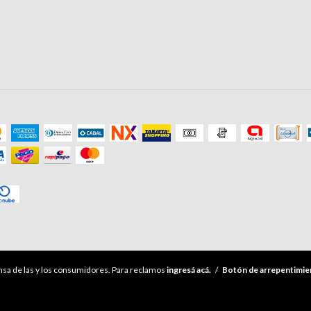
sa de las y los consumidores. Para reclamos
ingresá acá.
/
Botón de arrepentimie