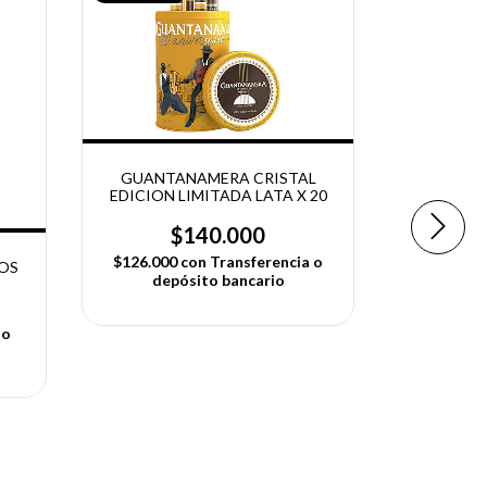
GUANTANAMERA CRISTAL
EDICION LIMITADA LATA X 20
$140.000
$126.000
con
Transferencia o
OS
GUANTA
depósito bancario
 o
$21.960
dep