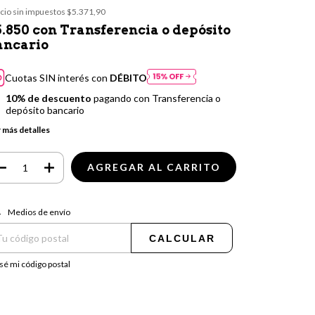
cio sin impuestos
$5.371,90
5.850
con
Transferencia o depósito
ancario
Cuotas SIN interés con
DÉBITO
10% de descuento
pagando con Transferencia o
depósito bancario
 más detalles
regas para el CP:
CAMBIAR CP
Medios de envío
CALCULAR
sé mi código postal