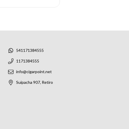
541171384555
1171384555
info@cigarpoint.net
Suipacha 907, Retiro