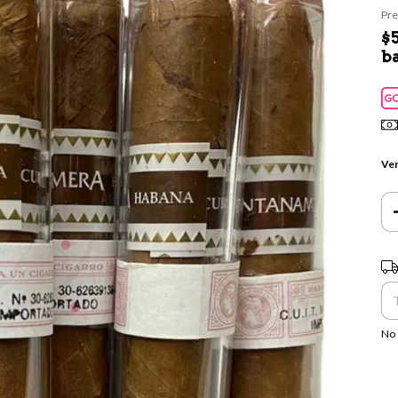
Pre
$
b
Ver
Ent
No 