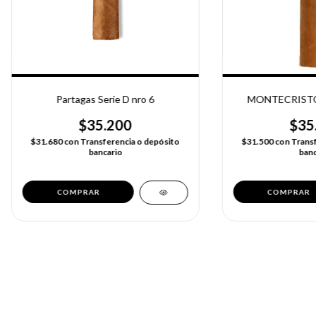
Partagas Serie D nro 6
MONTECRISTO
$35.200
$35
$31.680
con
Transferencia o depósito
$31.500
con
Transf
bancario
banc