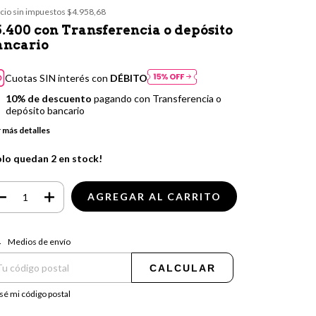
cio sin impuestos
$4.958,68
5.400
con
Transferencia o depósito
ancario
Cuotas SIN interés con
DÉBITO
10% de descuento
pagando con Transferencia o
depósito bancario
 más detalles
olo quedan
2
en stock!
regas para el CP:
CAMBIAR CP
Medios de envío
CALCULAR
sé mi código postal