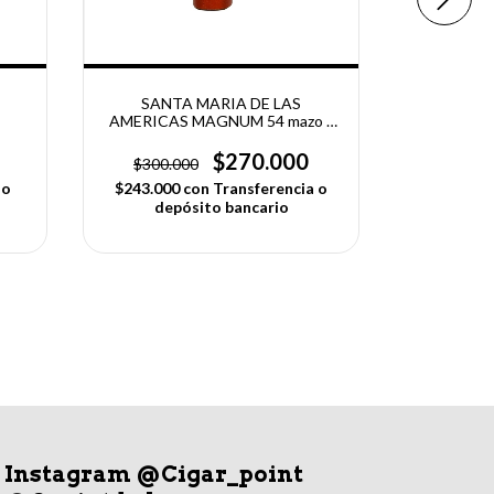
SANTA MARIA DE LAS
AMERICAS MAGNUM 54 mazo x
25 CIGARROS
$270.000
$300.000
SAN
C
$243.000
con
Transferencia o
 o
depósito bancario
$12.600
dep
Instagram @Cigar_point