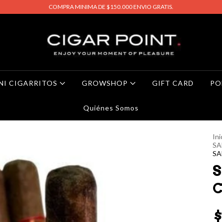
COMPRA MINIMA DE $150.000 ENVIO GRATIS.
NI CIGARRITOS
GROWSHOP
GIFT CARD
PO
Quiénes Somos
Ini
SA
SA
S
C
$