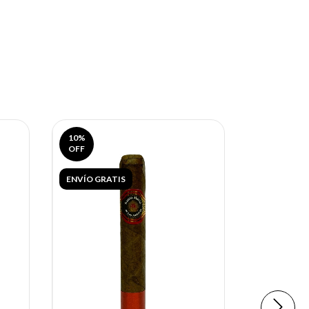
10
%
OFF
ENVÍO GRATIS