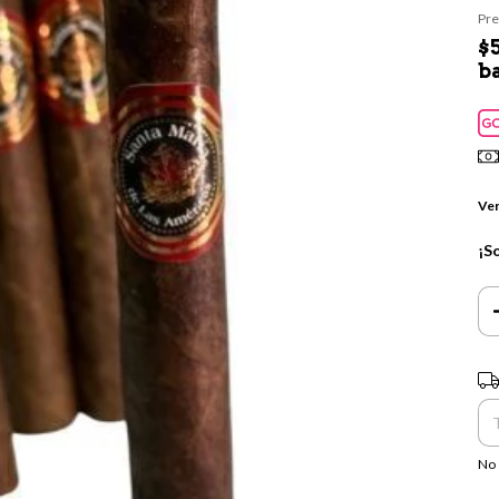
Pre
$
b
Ver
¡S
Ent
No 