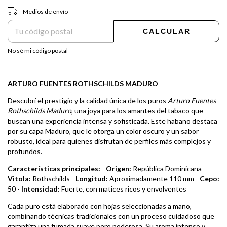
Entregas para el CP:
CAMBIAR CP
Medios de envío
CALCULAR
No sé mi código postal
ARTURO FUENTES ROTHSCHILDS MADURO
Descubrí el prestigio y la calidad única de los puros
Arturo Fuentes
Rothschilds Maduro
, una joya para los amantes del tabaco que
buscan una experiencia intensa y sofisticada. Este habano destaca
por su capa Maduro, que le otorga un color oscuro y un sabor
robusto, ideal para quienes disfrutan de perfiles más complejos y
profundos.
Características principales:
-
Origen:
República Dominicana -
Vitola:
Rothschilds -
Longitud:
Aproximadamente 110 mm -
Cepo:
50 -
Intensidad:
Fuerte, con matices ricos y envolventes
Cada puro está elaborado con hojas seleccionadas a mano,
combinando técnicas tradicionales con un proceso cuidadoso que
garantiza una fumada suave pero poderosa. Su aroma intenso y