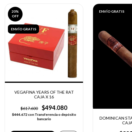
20
%
ENVÍO GRATIS
OFF
ENVÍO GRATIS
VEGAFINA YEARS OF THE RAT
CAJA X 16
$494.080
$617.600
$444.672
con
Transferencia o depósito
DOMINICAN STA
bancario
CAJA