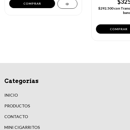
$325
$292.500
con
Trans
banc
Categorías
INICIO
PRODUCTOS
CONTACTO
MINI CIGARRITOS