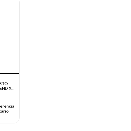
STO
END X
0
erencia
cario