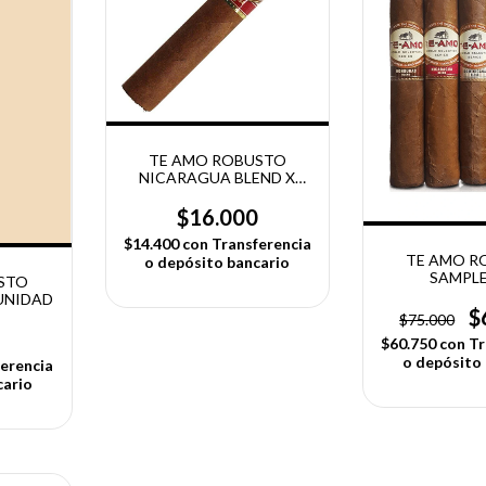
TE AMO ROBUSTO
NICARAGUA BLEND X
UNIDAD
$16.000
$14.400
con
Transferencia
TE AMO R
o depósito bancario
SAMPLE
STO
UNIDAD
$
$75.000
0
$60.750
con
Tr
o depósito
erencia
cario