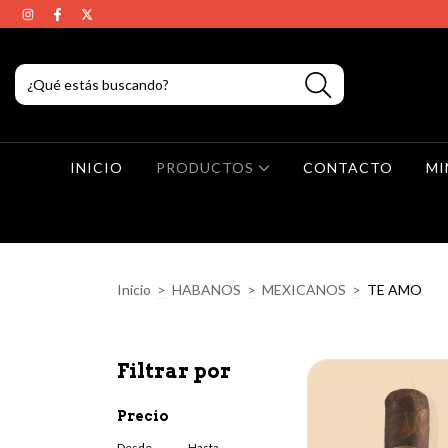
INICIO
PRODUCTOS
CONTACTO
MI
Inicio
>
HABANOS
>
MEXICANOS
>
TE AMO
Filtrar por
Precio
Desde
Hasta