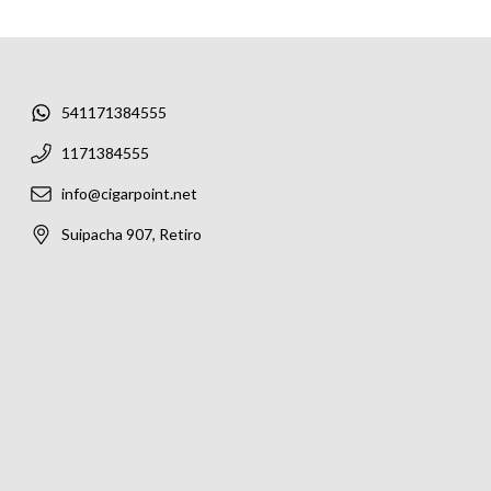
541171384555
1171384555
info@cigarpoint.net
Suipacha 907, Retiro