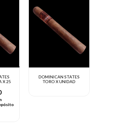
ATES
DOMINICAN STATES
 X 25
TORO X UNIDAD
0
n
epósito