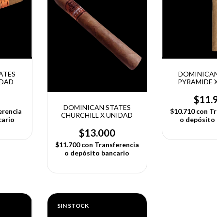
ATES
DOMINICAN
IDAD
PYRAMIDE 
$11.
DOMINICAN STATES
erencia
$10.710
con
Tr
CHURCHILL X UNIDAD
cario
o depósito
$13.000
$11.700
con
Transferencia
o depósito bancario
SIN STOCK