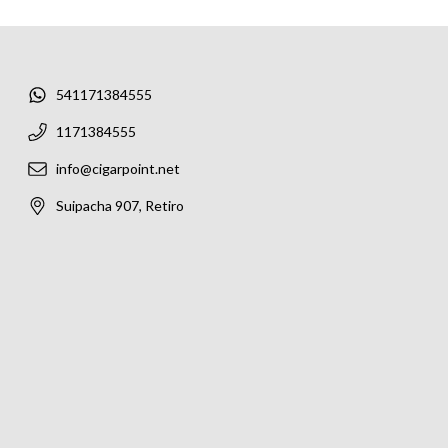
541171384555
1171384555
info@cigarpoint.net
Suipacha 907, Retiro