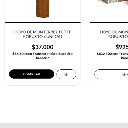
HOYO DE MONTERREY PETIT
HOYO DE MON
ROBUSTO x UNIDAD
ROBUSTO 
$37.000
$925
$33.300
con
Transferencia o depósito
$832.500
con
Trans
bancario
banc