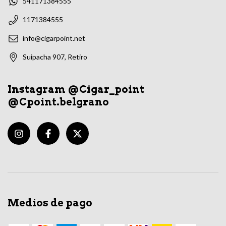
541171384555
1171384555
info@cigarpoint.net
Suipacha 907, Retiro
Instagram @Cigar_point
@Cpoint.belgrano
Medios de pago